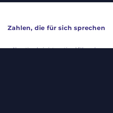
Zahlen, die für sich sprechen
Als national wie international führendes
Engineering-Unternehmen im Engineering
Business zeigen wir uns transparent und
leistungsstark in allen Disziplinen.
57
+
Mitarbeiter